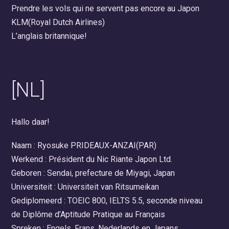
Prendre les vols qui ne servent pas encore au Japon
KLM(Royal Dutch Airlines)
L’anglais britannique!
[NL]
Hallo daar!
Naam : Ryosuke PRIDEAUX-ANZAI(PAR)
Werkend : Président du Nic Riante Japon Ltd.
Geboren : Sendai, prefecture de Miyagi, Japan
Universiteit : Universiteit van Ritsumeikan
Gediplomeerd : TOEIC 800, IELTS 5.5, seconde niveau
de Diplôme d’Aptitude Pratique au Français
Spreken : Engels, Frans, Nederlands en Japans