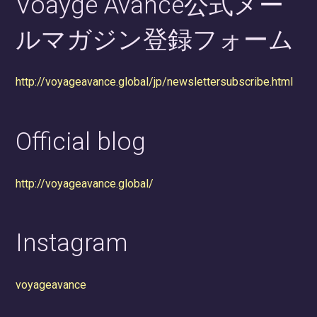
Voayge Avancé公式メー
ルマガジン登録フォーム
http://voyageavance.global/jp/newslettersubscribe.html
Official blog
http://voyageavance.global/
Instagram
voyageavance