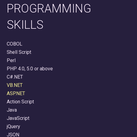
PROGRAMMING
SKILLS
COBOL
Shell Script
Perl
PHP 4.0, 5.0 or above
C#.NET
VB.NET
ASP.NET
Action Script
Java
JavaScript
jQuery
JSON