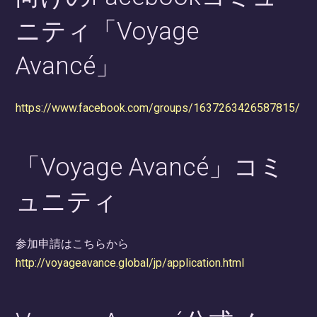
ニティ「Voyage
Avancé」
https://www.facebook.com/groups/1637263426587815/
「Voyage Avancé」コミ
ュニティ
参加申請はこちらから
http://voyageavance.global/jp/application.html