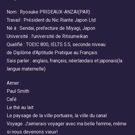
Nom : Ryosuke PRIDEAUX-ANZAI(PAR)
Travail : Président du Nic Riante Japon Ltd.
Né à : Sendai, prefecture de Miyagi, Japon
Université : l’université de Ritsumeikan
Qualifié : TOEIC 800, IELTS 5.5, seconde niveau
de Diplôme d’Aptitude Pratique au Français
Sais parler : anglais, français, néerlandais et japonais(la
langue maternelle)
Aimer :
Paul Smith
Café
Le thé au lait
Le paysage de la ville portuaire, la ville du canal
Voyage. J’aimerais voyager avec ma belle femme, même
si nous devenons vieux!