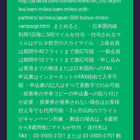
http://ja.delta.com/content/www/en_US/skymi
les/earn-miles/earn-miles-with-
partners/airlines/japan-500-bonus-miles-
campaign.html まとめると、 ・日本国内線
利用1回毎に500マイルを付与 ・付与されるマ
イルはデルタ航空のスカイマイル ・上級会員
は期間中40フライトまで適応可能 ・一般会員
は期間中10フライトまで適応可能 ・申し込み
は香港までの郵送または日本国内へのFAX ・
申込書はインターネットやFAX経由で入手可
能 ・申込書の記入はすべて英数字でのみ可能
・搭乗券の半券コピーの申込書への貼り付け
が必要 ・搭乗券が発券されない場合はお客様
控え等でも代用可能 ・2ヶ月以内のフライト
がキャンペーン対象 ・郵送の場合は、6週間
から8週間後にマイルが付与 ・送付先は
FAX： 03-3505-2721 または 03-3505-2751 郵