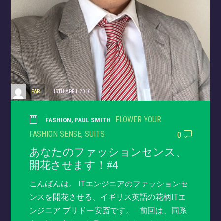
PAR
15TH APRIL 2016
FLOWER YOUR
FASHION
,
PAUL SMITH
FASHION SENSE
,
SUITS
0
あなたのファッションセンス、
開花させます！#4
こんばんは。 ITエンジニアのファッションセ
ンスを開花させる、イギリス英語の花柄ITエ
ンジニア プリドー安斎です。 前回は、同系