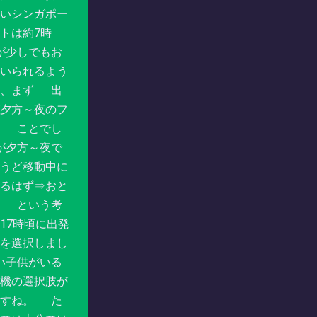
いシンガポー
トは約7時
が少しでもお
いられるよう
は、まず 出
夕方～夜のフ
ぶ ことでし
が夕方～夜で
うど移動中に
るはず⇒おと
。 という考
17時頃に出発
を選択しまし
い子供がいる
機の選択肢が
ますね。 た