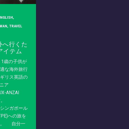
ENGLISH
,
IWAN
,
TRAVEL
外へ行くた
アイテム
 1歳の子供が
適な海外旅行
ギリス英語の
ジニア
UX-ANZAI
e)です。
シンガポール
(TPE)への旅を
す。 自分一