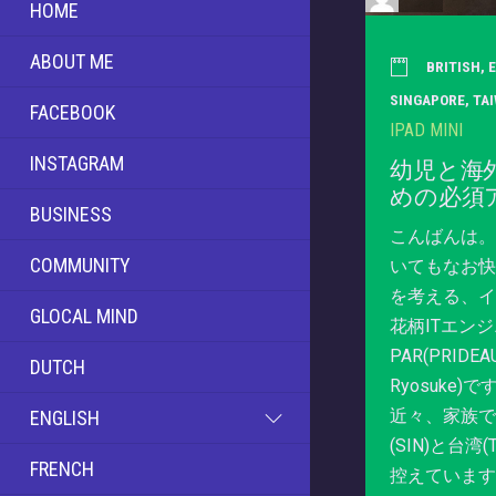
HOME
ABOUT ME
BRITISH
,
SINGAPORE
,
TA
FACEBOOK
IPAD MINI
INSTAGRAM
幼児と海
めの必須
BUSINESS
こんばんは。
COMMUNITY
いてもなお快
を考える、イ
GLOCAL MIND
花柄ITエン
PAR(PRIDEA
DUTCH
Ryosuk
近々、家族で
ENGLISH
(SIN)と台湾
FRENCH
控えていま