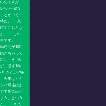
いのですが、
息子が一緒な
ことがいくつ
。特に、 息
時間におとな
るか。 これ
配事です。
動時間が1時
飽きちゃって
出し、きつい
が、必ず1年
へ行きたいPAR
、今年はイギ
ッパ帰省はあ
アで妻の誕生
ょう、という
した。 それ