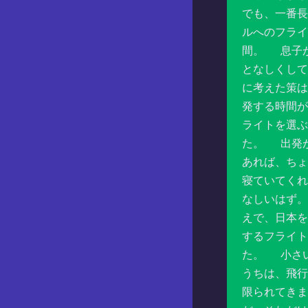
でも、一番長
ルへのフライ
間。 息子
となしくして
に考えた策
発する時間が
ライトを選
た。 出発
あれば、ちょ
寝ていてくれ
なしいはず
えで、日本を
するフライト
た。 小さ
うちは、飛行
限られてき