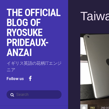
THE OFFICIAL
Taiw
BLOG OF
RYOSUKE
PRIDEAUX-
ANZAI
イギリス英語の花柄ITエンジ
ニア
Follow us
PAR
2ND O