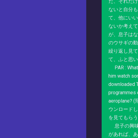
だ、それだけ
ないと自分も
て、他にいい
ないか考えて
が、息子はなぜ
のウサギの動
繰り返し見て
て、ふと思い
PAR : What a
him watch s
downloaded 
programmes o
aeroplane
ウンロードし
を見てもらう
息子の興味
があれば、あ