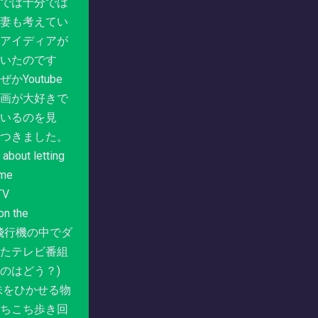
では十分では
妻も考えてい
アイディアが
いたのです
かYoutube
画が大好きで
いるのを見
つきました。
bout letting
ome
TV
n the
? (飛行機の中でダ
たテレビ番組
のはどう？)
をひかせる物
ちこち歩き回