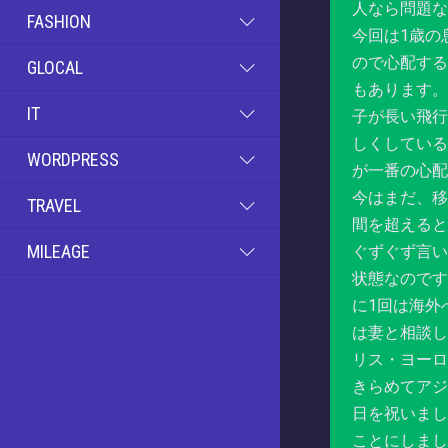
人なら問題な
FASHION
今回は1歳の
ので心配する
GLOCAL
もあります
IT
子が長い飛行
しくしてい
WORDPRESS
が一番の心
今はまだ、移
TRAVEL
間を超えると
MILEAGE
ぐずぐず言い
状態なのです
に1回は海外
は妻と相談し
リス・ヨーロ
きらめてアジ
日を祝いまし
ことにしま