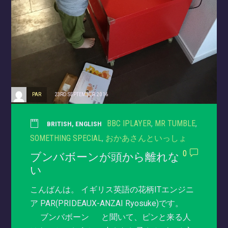
PAR
23RD SEPTEMBER 2016
BBC IPLAYER
,
MR TUMBLE
,
BRITISH
,
ENGLISH
SOMETHING SPECIAL
,
おかあさんといっしょ
0
ブンバボーンが頭から離れな
い
こんばんは。 イギリス英語の花柄ITエンジニ
ア PAR(PRIDEAUX-ANZAI Ryosuke)です。
ブンバボーン と聞いて、ピンと来る人